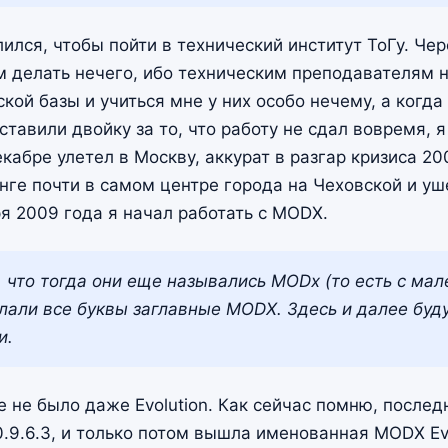
лился, чтобы пойти в технический институт ТоГу. Че
м делать нечего, ибо техническим преподавателям н
кой базы и учиться мне у них особо нечему, а когда
тавили двойку за то, что работу не сдал вовремя, я
кабре улетел в Москву, аккурат в разгар кризиса 20
нге почти в самом центре города на Чеховской и уш
ря 2009 года я начал работать с MODX.
 что тогда они еще назывались MODx (то есть с мал
елали все буквы заглавные MODX. Здесь и далее буд
и.
 не было даже Evolution. Как сейчас помню, послед
.9.6.3, и только потом вышла именованная MODX Evo