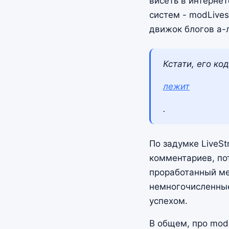
висеть в интернет
систем - modLivest
движок блогов а-
Кстати, его код
лежит
.
По задумке LiveS
комментариев, пот
проработанный мех
немногочисленные
успехом.
В общем, про modL