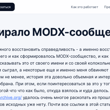
заться
Как это работает
Пр
мирало MODX-сообще
ного восстановить справедливость - а именно восс
 чего и как сформировалось MODX-сообщество, и как
сказывать это от своего имени и со своей колокольни
м сыграл, а некоторые еще и именно меня обвиняют
м не менее, история эта довольно объемная и интер
брана. При этом, если поинтересоваться за это у то
огой что что как было, откуда взялось и куда делось
rchive.org/
удалось очень многое раскопать из прошл
тов исходных уже нету. Почти все ссылки в этой стат