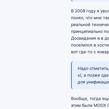
В 2008 году я уво
понял, что мне та
реальной техничес
принципиально пос
Досвидания и в де
поселился в хости
вот где-то с янва
Надо отметить,
x), а позже сд
для унификаци
Вообще, тогда еще
этим была MODX 0