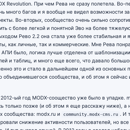
 Revolution. При чем Рева не сразу полетела. Во-п
нь много багов и я вообще не видел возможности за
екты. Во-вторых, сообщество очень сильно сопротив
ить с более легкой и понятной Эво на более тяжелу
ыходом Рево 2.2 она стала уже более стабильная и я
ы, как личные, так и коммерческие. Мне Рева понра
е АПИ было, логика лучше отделена от шаблонизации
ей и таблиц, и много еще всего, что давало большо
менно это и стало в дальнейшем одной из основных 
о объединившегося сообщества, и об этом я сейчас
а 2012-ый год MODX-соощество уже было в упадке. m
ь только позже (и об этом я еще расскажу ниже), а 
х сообщества: modx.ru и
. И 
community.modx-cms.ru
ровали снижение активности пользователей, но вс