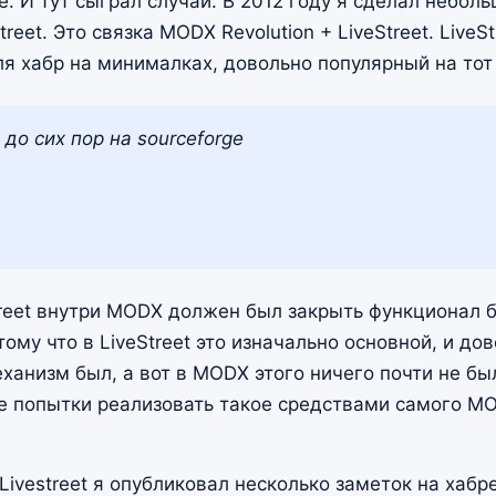
е. И тут сыграл случай. В 2012 году я сделал небол
reet. Это связка MODX Revolution + LiveStreet. LiveSt
ля хабр на минималках, довольно популярный на тот
 до сих пор на sourceforge
treet внутри MODX должен был закрыть функционал б
ому что в LiveStreet это изначально основной, и до
анизм был, а вот в MODX этого ничего почти не был
 попытки реализовать такое средствами самого MO
ivestreet я опубликовал несколько заметок на хабре.