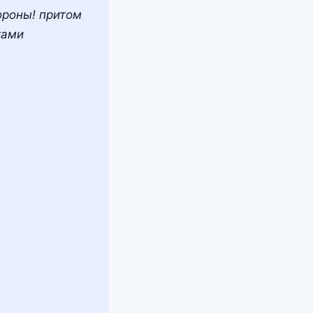
ороны! притом
тами