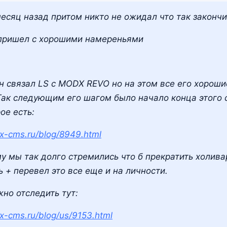
есяц назад притом никто не ожидал что так закончи
 пришел с хорошими намереньями
н связал LS с MODX REVO но на этом все его хороши
 Так следующим его шагом было начало конца этого
ое есть:
-cms.ru/blog/8949.html
му мы так долго стремились что б прекратить холив
ь + перевел это все еще и на личности.
но отследить тут:
-cms.ru/blog/us/9153.html