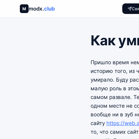
modx
.
club
M
Свя
Как у
Пришло время нем
историю того, из
умирало. Буду рас
малую роль в это
самом развале. Те
одном месте не со
вообще ни в зуб н
сайту
https://web.a
то, что самих сай