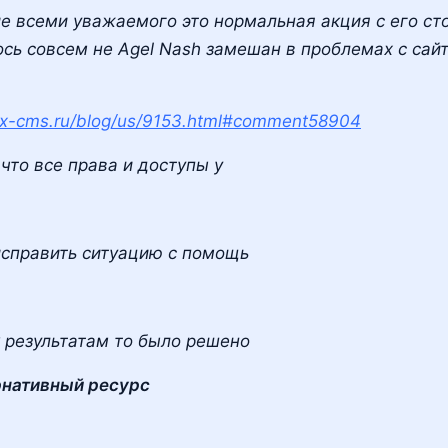
ие всеми уважаемого это нормальная акция с его ст
ось совсем не Agel Nash замешан в проблемах с сай
x-cms.ru/blog/us/9153.html#comment58904
 что все права и доступы у
исправить ситуацию с помощь
к результатам то было решено
рнативный ресурс