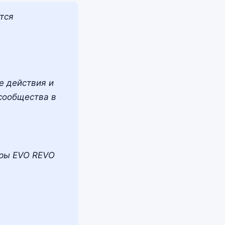
тся
е действия и
 сообщества в
ары EVO REVO