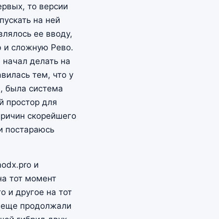
ервых, то версии
пускать на ней
лялось ее вводу,
ю и сложную Рево.
 начал делать на
вилась тем, что у
, была система
й простор для
причин скорейшего
 и постараюсь
odx.pro и
на тот момент
то и другое на тот
е еще продолжали