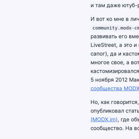
и там даже ютуб-
И вот ко мне в ли
community.modx-c
развивать его вме
LiveStreet, а это
сапог), да и каст
многое свое, а во
кастомизировался
5 ноября 2012 Ма
сообщества MOD
Но, как говорится
опубликовал ста
(MODX.im)
, где о
сообщество. На в