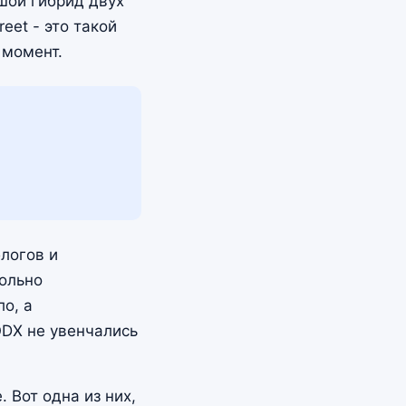
ьшой гибрид двух
reet - это такой
 момент.
логов и
вольно
о, а
DX не увенчались
 Вот одна из них,