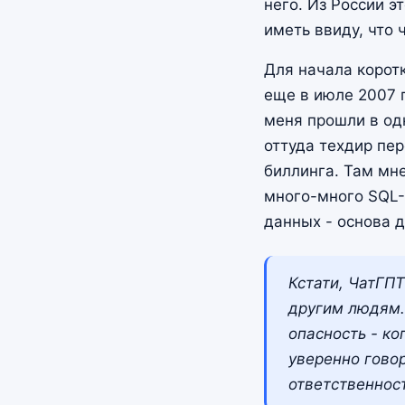
него. Из России э
иметь ввиду, что 
Для начала коротк
еще в июле 2007 г
меня прошли в од
оттуда техдир пе
биллинга. Там мне
много-много SQL-
данных - основа д
Кстати, ЧатГПТ
другим людям. 
опасность - к
уверенно говор
ответственнос