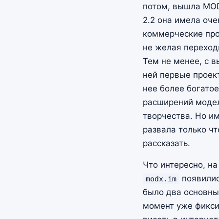
потом, вышла MODX
2.2 она имела оче
коммерческие про
не желая переход
Тем не менее, с в
ней первые проект
нее более богато
расширений модел
творчества. Но и
развала только чт
рассказать.
Что интересно, н
появилис
modx.im
было два основны
момент уже фикси