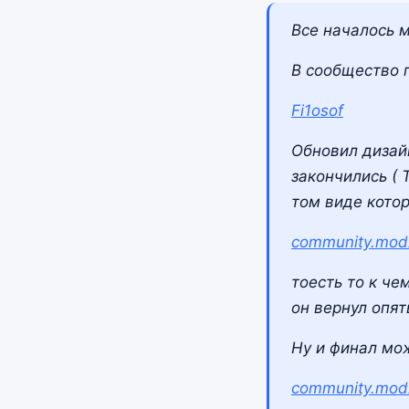
Все началось м
В сообщество
Fi1osof
Обновил дизай
закончились (
том виде котор
community.modx
тоесть то к че
он вернул опят
Ну и финал мож
community.modx