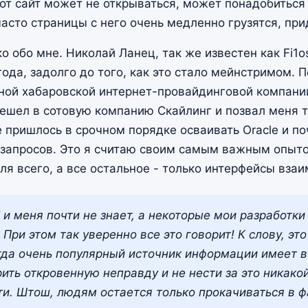
тот сайт может не открываться, может понадобиться
часто страницы с него очень медленно грузятся, при
о обо мне. Николай Ланец, так же известен как Fi1o
ода, задолго до того, как это стало мейнстримом. 
ной хабаровской интернет-провайдинговой компани
решел в сотовую компанию Скайлинг и позвал меня т
 пришлось в срочном порядке осваивать Oracle и по
запросов. Это я считаю своим самым важным опытом
ля всего, а все остальное - только интерфейсы вза
 и меня почти не знает, а некоторые мои разработк
При этом так уверенно все это говорит! К слову, эт
огда очень популярный источник информации имеет 
ить откровенную неправду и не нести за это никако
ти. Штош, людям остается только прокачиваться в ф