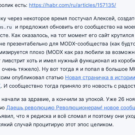
ролик есть:
https://habr.com/ru/articles/157135/
чку через некоторое время постучал Алексей, созда
и предложил обновить его сообщество на мое
ms.ru
сте. Как оказалось, на тот момент его сайт крутился
 и не презентабельно для MODX-сообщества (как будт
омизируется плохо (MODX как раз любили за возможн
т ливстрит хоть и имел нужный функционал из коробк
 очень тяжело). Ну вот тогда я и попал в большое 
ксим опубликовал статью
Новая страничка в истори
X
. И сообществно тогда приняло это новость с радос
, начали за здравие, а кончили за упокой. Уже 26 но
тью
Даешь революцию Революционерам! новое сооб
бъявил, что я редиска и всё сломал и поэтому они ухо
сякий случай процитирую этот эпос целиком.