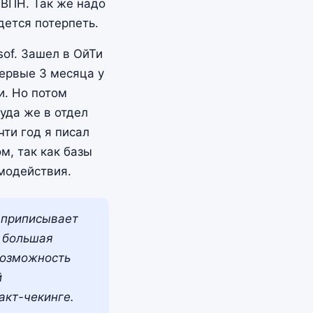
 ВПН. Так же надо
дется потерпеть.
sof. Зашел в ОйТи
Первые 3 месяца у
и. Но потом
уда же в отдел
чти год я писал
, так как базы
имодействия.
и приписывает
о большая
возможность
й
акт-чекинге.