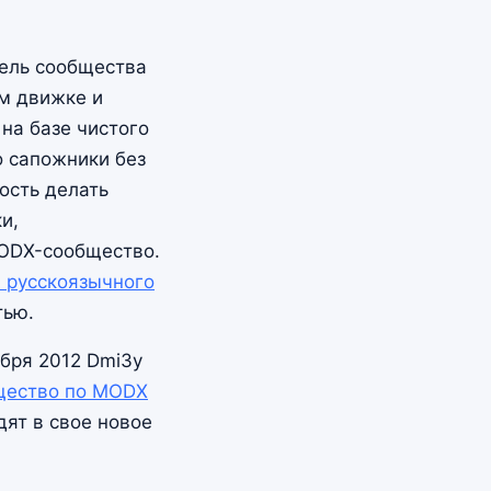
тель сообщества
м движке и
 на базе чистого
о сапожники без
ость делать
и,
MODX-сообщество.
и русскоязычного
тью.
ября 2012 Dmi3y
щество по MODX
дят в свое новое