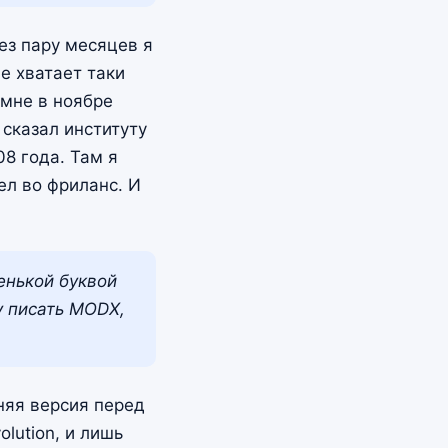
рез пару месяцев я
е хватает таки
 мне в ноябре
 сказал институту
08 года. Там я
ел во фриланс. И
енькой буквой
у писать MODX,
няя версия перед
lution, и лишь