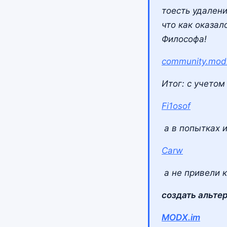
тоесть удален
что как оказал
Философа!
community.mod
Итог: с учетом
Fi1osof
а в попытках 
Carw
а не привели 
создать альте
MODX.im